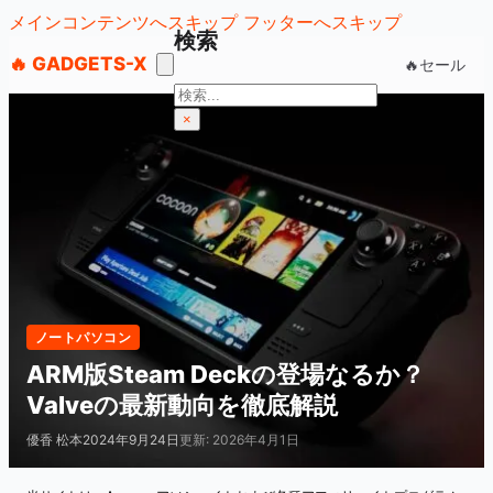
メインコンテンツへスキップ
フッターへスキップ
検索
🔥 GADGETS-X
🔥セール
検
索
×
ノートパソコン
ARM版Steam Deckの登場なるか？
Valveの最新動向を徹底解説
優香 松本
2024年9月24日
更新: 2026年4月1日