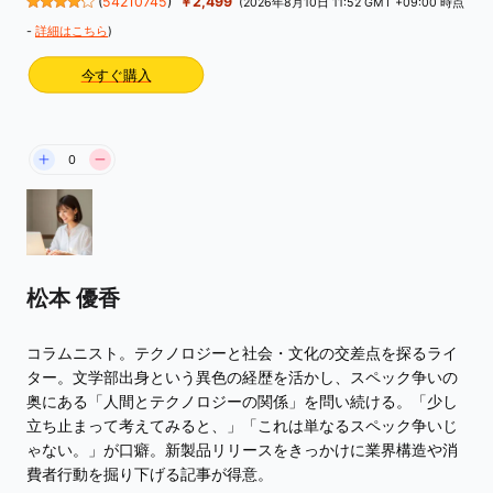
(
54210745
)
￥2,499
(2026年8月10日 11:52 GMT +09:00 時点
-
詳細はこちら
)
今すぐ購入
0
松本 優香
コラムニスト。テクノロジーと社会・文化の交差点を探るライ
ター。文学部出身という異色の経歴を活かし、スペック争いの
奥にある「人間とテクノロジーの関係」を問い続ける。「少し
立ち止まって考えてみると、」「これは単なるスペック争いじ
ゃない。」が口癖。新製品リリースをきっかけに業界構造や消
費者行動を掘り下げる記事が得意。