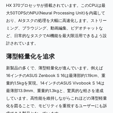
HX 370プロセッサが搭載されています。このCPUは最
大50TOPSのNPU(Neural Processing Unit)を内蔵して
おり、AIタスクの処理を大幅に高速化します。ストリー
ミング、ブラウジング、動画編集、ビデオチャットな
ど、日常的なタスクでAI機能を最大限活用できるよう設
計されています。
薄型軽量化を追求
新製品の多くで、薄型軽量化が進んでいます。例えば
16インチのASUS Zenbook S 16は最薄部約1.19cm、重
量約1.5kgを実現。14インチのASUS Vivobook S 14は
最薄部13.9mm、重量約1.3kgと、驚異的な軽さを達成
しています。高性能を維持しながらこれほどの薄型軽量
化を図ることで、モビリティを重視するユーザーにも訴