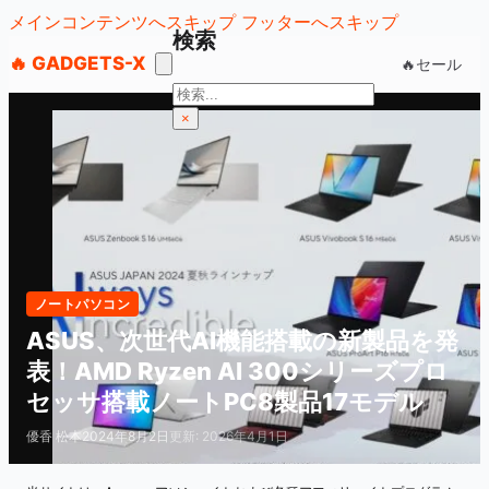
メインコンテンツへスキップ
フッターへスキップ
検索
🔥 GADGETS-X
🔥セール
検
索
×
ノートパソコン
ASUS、次世代AI機能搭載の新製品を発
表！AMD Ryzen AI 300シリーズプロ
セッサ搭載ノートPC8製品17モデル
優香 松本
2024年8月2日
更新: 2026年4月1日