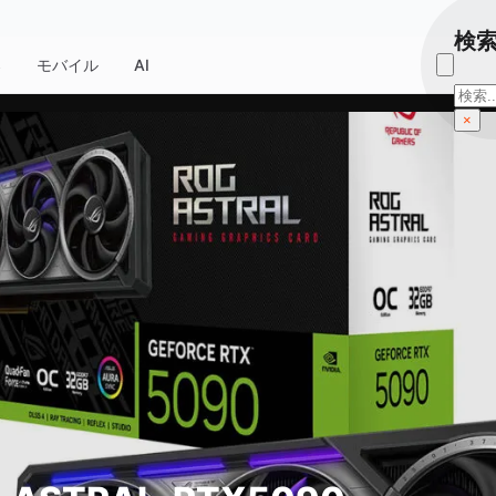
検
器
モバイル
AI
検
索
×