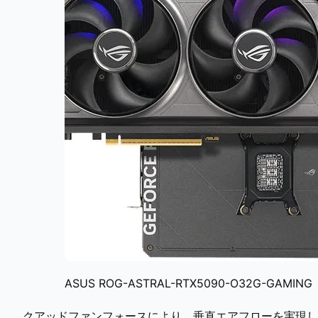
ASUS ROG-ASTRAL-RTX5090-O32G-GAMING
クアッドファンフォースにより、垂直エアフローを実現し