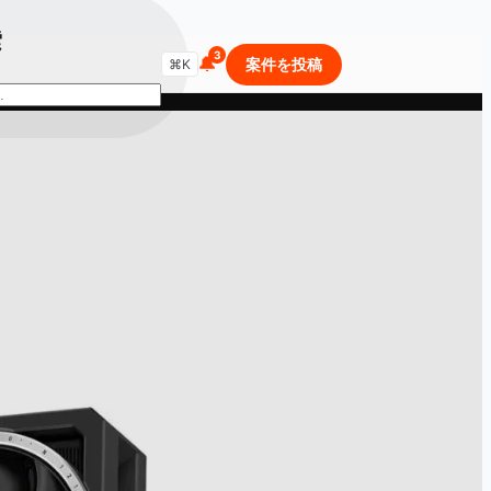
索
🔔
商品・セールを検索...
案件を投稿
⌘K