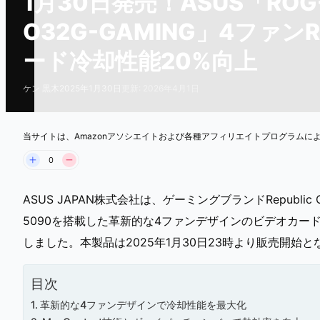
1月30日発売！ASUS「ROG-
O32G-GAMING」4ファン
ード冷却性能20%向上
ケン 黒木
2025年1月30日
更新: 2026年4月1日
ASUS ROG-ASTRAL-RTX5090-O32G-GAMING
当サイトは、Amazonアソシエイトおよび各種アフィリエイトプログラムに
0
ASUS JAPAN株式会社は、ゲーミングブランドRepublic Of
5090を搭載した革新的な4ファンデザインのビデオカー
しました。本製品は2025年1月30日23時より販売開始と
目次
革新的な4ファンデザインで冷却性能を最大化