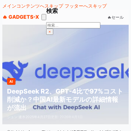
メインコンテンツへスキップ
フッターへスキップ
検索
🔥 GADGETS-X
🔥セール
検
索
×
AI
DeepSeek R2、GPT-4比で97%コスト
削減か？中国AI最新モデルの詳細情報
が流出
シュン 速水
2025年4月27日
更新: 2026年4月1日