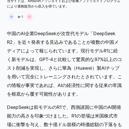
当サイトは、Amazonアソシエイトおよび各種アフィリエイトプログラム
により適格販売から収入を得ています。
❄️-1
中国のAI企業DeepSeekが次世代モデル「DeepSeek
R2」を近々発表する見込みであることが複数の中国メ
ディアによって報じられています。現行モデルR1に続
く新モデルは、GPT-4と比較して驚異的な97%以上のコ
スト削減を実現し、さらに華為（Huawei）製AIチップ
を用いて完全にトレーニングされたとされています。こ
の情報が事実であれば、AIの経済性に関する従来の常識
を根底から覆す可能性があります。
DeepSeekは前モデルのR1で、西側諸国に中国のAI開発
能力の高さを印象づけました。R1の登場は米国株式市
場に衝撃を与え、数十億ドル規模の時価総額の下落をも