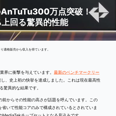
初のAnTuTu300万点突破！
を47%上回る驚異的性能
より適格販売から収入を得ています。
400が業界に衝撃を与えています。
最新のベンチマークリー
を突破し、史上初の快挙を達成しました。これは現在最高性
%も上回る驚異的な結果です。
すが、その前からその性能の高さが話題を呼んでいます。この
効率コアを省いて性能コアのみで構成されているとされていま
MediaTekチップセットとなる見込みです。