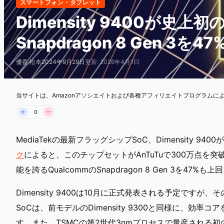
スマートフォン・タブレット
Dimensity 9400が史上
Snapdragon 8 Gen 3
優香 松本
2024年9月29日
更新: 2026年4月1日
当サイトは、Amazonアソシエイトおよび各種アフィリエイトプログラムに
0
MediaTekの最新フラッグシップSoC、Dimensity 9
ク
によると、このチップセットがAnTuTuで300万点
能を誇るQualcommのSnapdragon 8 Gen 3を47
Dimensity 9400は10月に正式発表される予定で
SoCは、前モデルのDimensity 9300と同様に、
す。また、TSMCの第2世代3nmプロセスで量産される初の