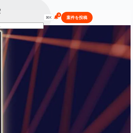
索
🔔
商品・セールを検索...
案件を投稿
⌘K