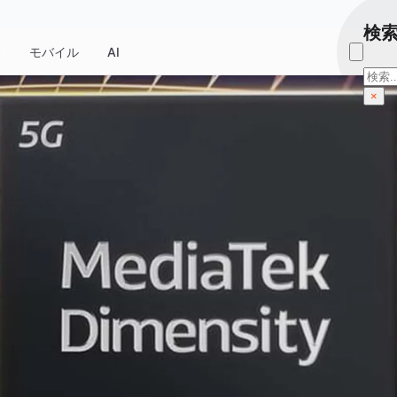
検
器
モバイル
AI
検
索
×