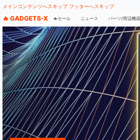
メインコンテンツへスキップ
フッターへスキップ
🔥 GADGETS-X
🔥セール
ニュース
パーツ/周辺機