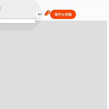
索
🔔
商品・セールを検索...
案件を投稿
⌘K