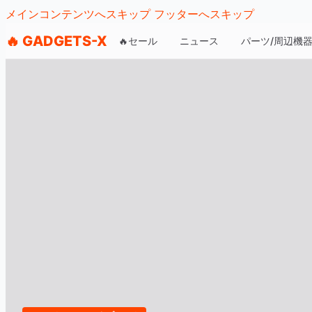
メインコンテンツへスキップ
フッターへスキップ
🔥 GADGETS-X
🔥セール
ニュース
パーツ/周辺機