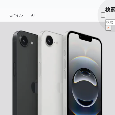
検
器
モバイル
AI
検
索
×