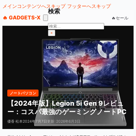
メインコンテンツへスキップ
フッターへスキップ
検索
🔥 GADGETS-X
🔥セール
検
索
×
ノートパソコン
【2024年版】Legion 5i Gen 9レビュ
ー：コスパ最強のゲーミングノートPC
優香 松本
2024年7月7日
更新: 2026年6月3日