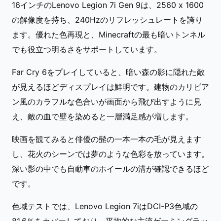
16インチのLenovo Legion 7i Gen 9は、2560 x 1600
の解像度を持ち、240Hzのリフレッシュレートを誇り
ます。優れた色再現と、Minecraftの最も暗いトンネル
でも役立つ明るさをサポートしています。
Far Cry 6をプレイしていると、暗い森の影に隠れた敵
が見えるほどディスプレイは鮮明です。建物のカリビア
ン風のカラフルな色合いが画面から飛び出すように見
え、敵の血で壁を染めると一層満足感が増します。
映画を観てみると俳優の髭の一本一本の毛が見えます
し、花火のシーンでは夢のような色彩を放っています。
深い影の中でも自動車のホイールの溝が確認できるほど
です。
色域テストでは、Lenovo Legion 7iはDCI-P3色域の
81.6％をカバーしており、平均的な主流ゲーミングラッ