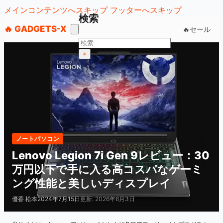
メインコンテンツへスキップ
フッターへスキップ
検索
🔥 GADGETS-X
🔥セール
検
索
×
ノートパソコン
Lenovo Legion 7i Gen 9レビュー：30
万円以下で手に入る高コスパなゲーミ
ング性能と美しいディスプレイ
優香 松本
2024年7月15日
更新: 2026年6月3日