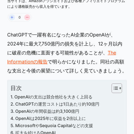
当サイトは、Amazonアソシエイトおよび各種アフィリエイトプログラム
により適格販売から収入を得ています。
0
ChatGPTで一躍有名になったAI企業のOpenAIが、
2024年に最大7,750億円の損失を計上し、12ヶ月以内
に破産の危機に直面する可能性があることが、
The
Informationの報告
で明らかになりました。同社の高額
な支出と今後の展望について詳しく見ていきましょう。
目次
OpenAIの支出は競合他社を大きく上回る
ChatGPTの運営コストは1日あたり約10億円
OpenAIの年間収益は約3,100億円
OpenAIは2025年に収益を2倍以上に
MicrosoftやSequoia Capitalなどの支援
拡大を続けるOpenAI