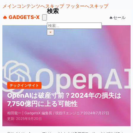
メインコンテンツへスキップ
フッターへスキップ
検索
🔥 GADGETS-X
🔥セール
検
索
×
テックインサイト
OpenAIは破産寸前？2024年の損失は
7,750億円に上る可能性
相田龍一 | GadgetsX 編集長 / 現役ITエンジニア
2024年7月27日
更新: 2025年9月20日