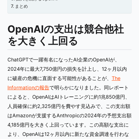
まとめ
OpenAIの支出は競合他社
を大きく上回る
ChatGPTで一躍有名になったAI企業のOpenAIが、
2024年に最大7,750億円の損失を計上し、12ヶ月以内
に破産の危機に直面する可能性があることが、
The
Informationの報告
で明らかになりました。同レポート
によると、OpenAIはAIトレーニングに約1兆850億円、
人員確保に約2,325億円を費やす見込みで、この支出額
はAmazonが支援するAnthropicの2024年の予想支出額
4,185億円を大きく上回っています。この高額な支出に
より、OpenAIは12ヶ月以内に新たな資金調達を行わな