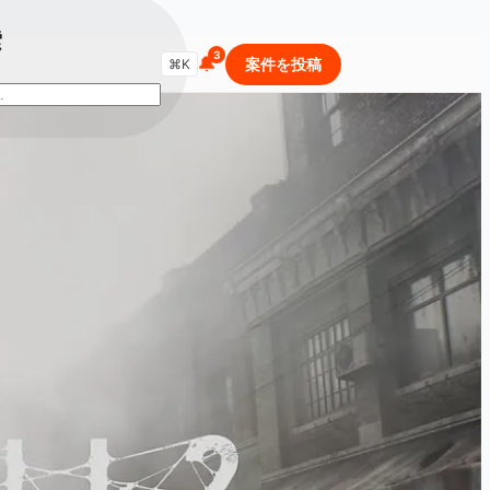
索
🔔
商品・セールを検索...
案件を投稿
⌘K