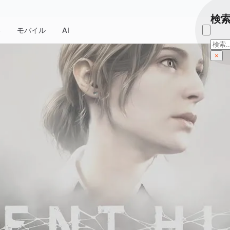
検
器
モバイル
AI
検
索
×