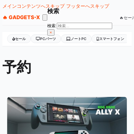
メインコンテンツへスキップ
フッターへスキップ
検索
🔥 GADGETS-X
🔥セー
検索
×
セール
PCパーツ
ノートPC
スマートフォン
予約