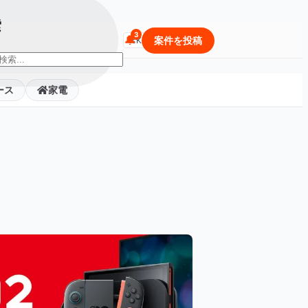
索
🔔
商品・セールを検索...
案件を投稿
⌘K
ース
家電