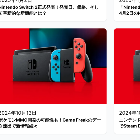
2025年4月2日
2025年
Nintendo Switch 2正式発表！発売日、価格、そし
「Ninte
て革新的な新機能とは？
4月2日のN
表
2024年10月13日
2024年
ポケモンMMO開発の可能性も！Game Freakのデー
ニンテンドーS
タ流出で新情報続々
でStea