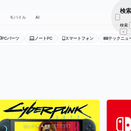
検
器
モバイル
AI
検索
×
PCパーツ
ノートPC
スマートフォン
テックニュ