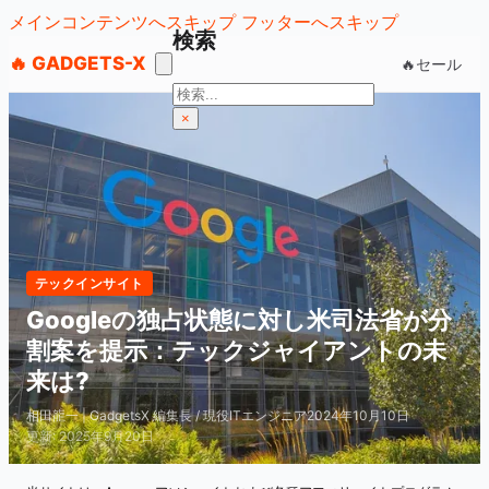
メインコンテンツへスキップ
フッターへスキップ
検索
🔥 GADGETS-X
🔥セール
検
索
×
テックインサイト
Googleの独占状態に対し米司法省が分
割案を提示：テックジャイアントの未
来は?
相田龍一 | GadgetsX 編集長 / 現役ITエンジニア
2024年10月10日
更新: 2025年9月20日