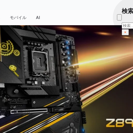
検
器
モバイル
AI
検
索
×