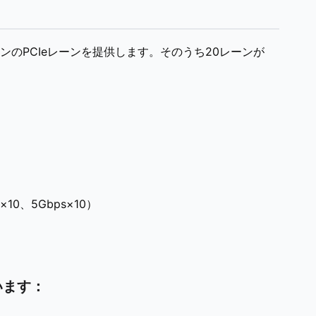
ーンのPCIeレーンを提供します。そのうち20レーンが
×10、5Gbps×10）
います：