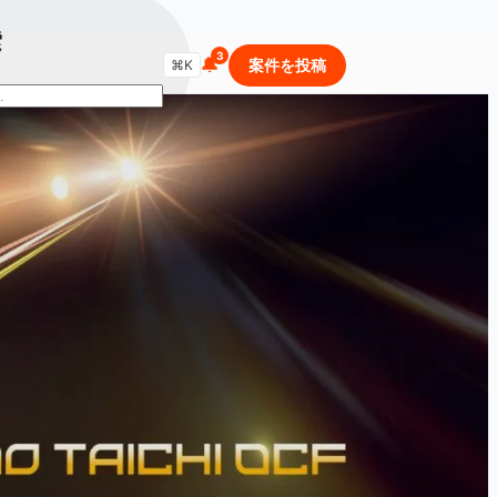
索
🔔
商品・セールを検索...
案件を投稿
⌘K