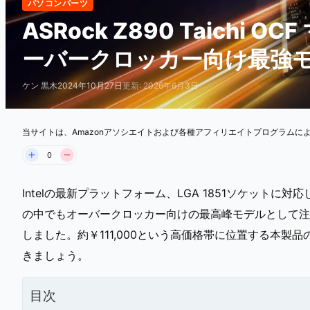
パソコンパーツ
ASRock Z890 Taichi 
ーバークロッカー向け最強
ケン 黒木
2024年10月27日
更新: 2026年6月3日
当サイトは、Amazonアソシエイトおよび各種アフィリエイトプログラムに
0
Intelの最新プラットフォーム、LGA 1851ソケット
の中でもオーバークロッカー向けの最高峰モデルとして注目を集める
しました。約￥111,000という高価格帯に位置する本
きましょう。
目次