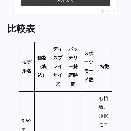
ポチップ
比較表
ディ
バッ
スポ
価格
スプ
テリ
モデ
ーツ
（税
レイ
ー持
特徴
ル名
モー
込）
サイ
続時
ド数
ズ
間
心拍
数、
睡眠
Xiao
モニ
mi