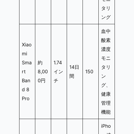
タリ
ング
血中
酸素
Xiao
濃度
mi
モニ
Sma
約
1.74
14日
タリ
rt
8,00
イン
150
間
ン
Ban
0円
チ
グ、
d 8
健康
Pro
管理
機能
iPho