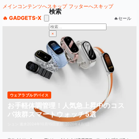
メインコンテンツへスキップ
フッターへスキップ
検索
🔥 GADGETS-X
🔥セール
検
索
×
ウェアラブルデバイス
お手軽体調管理！人気急上昇中のコス
パ抜群スマートウォッチ5選
シュン 速水
2024年10月15日
更新: 2026年4月1日