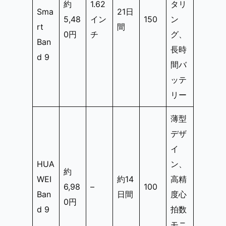
約
1.62
タリ
Sma
21日
5,48
イン
150
ン
rt
間
0円
チ
グ、
Ban
長時
d 9
間バ
ッテ
リー
薄型
デザ
イ
HUA
ン、
約
WEI
約14
高精
6,98
–
100
Ban
日間
度心
0円
d 9
拍数
モニ