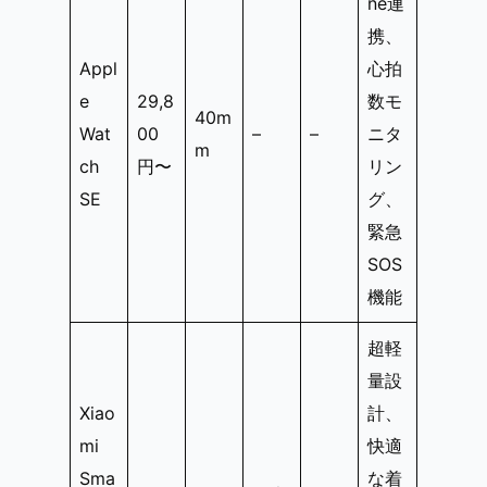
ne連
携、
Appl
心拍
e
29,8
数モ
40m
Wat
00
–
–
ニタ
m
ch
円〜
リン
SE
グ、
緊急
SOS
機能
超軽
量設
Xiao
計、
mi
快適
Sma
な着