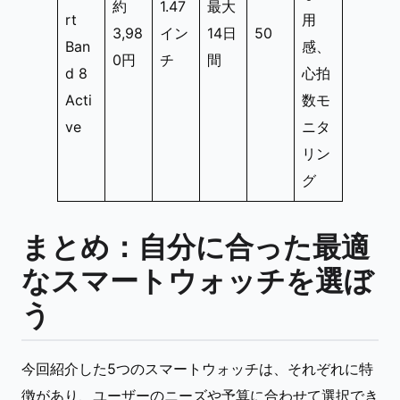
約
1.47
最大
rt
用
3,98
イン
14日
50
Ban
感、
0円
チ
間
d 8
心拍
Acti
数モ
ve
ニタ
リン
グ
まとめ：自分に合った最適
なスマートウォッチを選ぼ
う
今回紹介した5つのスマートウォッチは、それぞれに特
徴があり、ユーザーのニーズや予算に合わせて選択でき