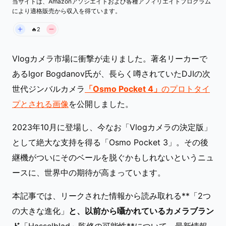
当サイトは、Amazonアソシエイトおよび各種アフィリエイトプログラム
により適格販売から収入を得ています。
🔥2
Vlogカメラ市場に衝撃が走りました。著名リーカーで
あるIgor Bogdanov氏が、長らく噂されていたDJIの次
世代ジンバルカメラ
「Osmo Pocket 4」
のプロトタイ
プとされる画像
を公開しました。
2023年10月に登場し、今なお「Vlogカメラの決定版」
として絶大な支持を得る「Osmo Pocket 3」。その後
継機がついにそのベールを脱ぐかもしれないというニュ
ースに、世界中の期待が高まっています。
本記事では、リークされた情報から読み取れる**「2つ
の大きな進化」
と、以前から囁かれているカメラブラン