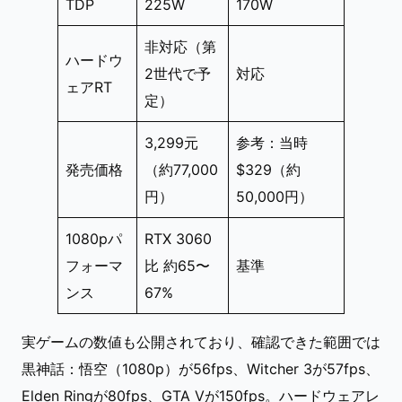
TDP
225W
170W
非対応（第
ハードウ
2世代で予
対応
ェアRT
定）
3,299元
参考：当時
発売価格
（約77,000
$329（約
円）
50,000円）
1080pパ
RTX 3060
フォーマ
比 約65〜
基準
ンス
67%
実ゲームの数値も公開されており、確認できた範囲では
黒神話：悟空（1080p）が56fps、Witcher 3が57fps、
Elden Ringが80fps、GTA Vが150fps。ハードウェアレ