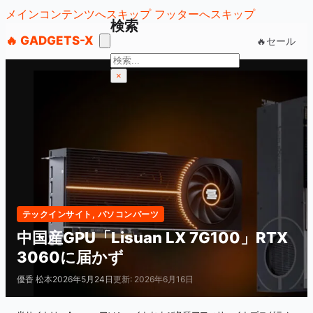
メインコンテンツへスキップ
フッターへスキップ
検索
🔥 GADGETS-X
🔥セール
検
索
×
テックインサイト
,
パソコンパーツ
中国産GPU「Lisuan LX 7G100」RTX
3060に届かず
優香 松本
2026年5月24日
更新: 2026年6月16日