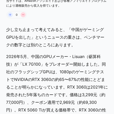
当サイトは、Amazonアソシエイトおよび各種アフィリエイトプログラム
Lisuan LX 7G100 と Nvidia RTX 3060 のベンチマー
により適格販売から収入を得ています。
（出典：Notebookcheck）
0
少し立ち止まって考えてみると、「中国がゲーミング
GPUを出した」というニュースの重さは、ベンチマー
クの数字とは別のところにあります。
2026年5月、中国のGPUメーカー・Lisuan（砺算科
技）が「LX 7G100」をプレオーダー開始しました。同
社のフラッグシップGPUは、1080pのゲーミングテス
トでNVIDIAのRTX 3060の約65〜67%の性能にとどま
ることが明らかになっています。RTX 3060は2021年に
発売された5年落ちのカードです。価格は3,299元（約
77,000円）、クーポン適用で2,969元（約69,300
円）。RTX 5060 Tiが買える価格帯で、RTX 3060の性