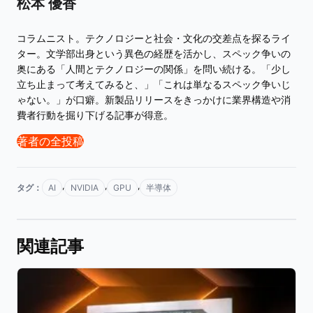
松本 優香
コラムニスト。テクノロジーと社会・文化の交差点を探るライ
ター。文学部出身という異色の経歴を活かし、スペック争いの
奥にある「人間とテクノロジーの関係」を問い続ける。「少し
立ち止まって考えてみると、」「これは単なるスペック争いじ
ゃない。」が口癖。新製品リリースをきっかけに業界構造や消
費者行動を掘り下げる記事が得意。
著者の全投稿
,
,
,
タグ：
AI
NVIDIA
GPU
半導体
関連記事