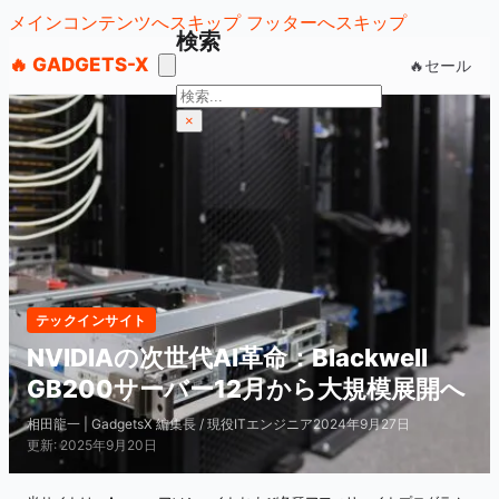
メインコンテンツへスキップ
フッターへスキップ
検索
🔥 GADGETS-X
🔥セール
検
索
×
テックインサイト
NVIDIAの次世代AI革命：Blackwell
GB200サーバー12月から大規模展開へ
相田龍一 | GadgetsX 編集長 / 現役ITエンジニア
2024年9月27日
更新: 2025年9月20日