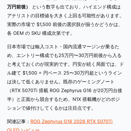
万円前後）
という数字も出ており、ハイエンド構成は
アナリストの目標値を大きく上回る可能性があります。
実際の市場で $1,500 前後の選択肢が揃うかどうかは、
各 OEM の SKU 構成次第です。
日本市場では輸入コスト・国内流通マージンが乗るた
め、エントリー構成でも25万円〜30万円前後から入る
と考えておくのが現実的です。円安が続く局面では、ド
ル建て $1,500 = 円ベース 25〜30万円超というライン
は決して低くありません。既存のゲーミングノート
（RTX 5070Ti 搭載 ROG Zephyrus G16 が20万円台後
半）と正面から競合するため、N1X 搭載機がどのポジ
ションで値付けしてくるかは注目点です。
関連記事：
ROG Zephyrus G16 2026 RTX 5070Ti
OLED レビュー