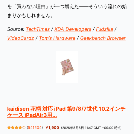
を「買わない理由」が一つ増えた——そういう流れの始
まりかもしれません。
Source:
TechTimes
/
XDA Developers
/
Fudzilla
/
VideoCardz
/
Tom’s Hardware
/
Geekbench Browser
kaidisen 花柄 対応 iPad 第9/8/7世代 10.2インチ
ケース iPadAir3用...
(
541504
)
￥1,900
(2026年8月6日 11:47 GMT +09:00 時点 -