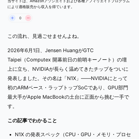
当サイトは、Amazonアソシエイトおよび各種アフィリエイトプログラム
NVIDIA N1X — 初の ARM×Blackwell ラップトップ
により適格販売から収入を得ています。
SoC（Computex 2026）
0
この流れ、見過ごせませんよね。
2026年6月1日、Jensen HuangがGTC
Taipei（Computex 開幕前日の前哨キーノート）の壇
上に立ち、NVIDIAが長らく温めてきたチップをついに
発表しました。その名は「N1X」——NVIDIAにとって
初のARMベース・ラップトップSoCであり、GPU部門
最大手がApple MacBookの土台に正面から挑む一手で
す。
この記事でわかること
N1X の発表スペック（CPU・GPU・メモリ・プロセ