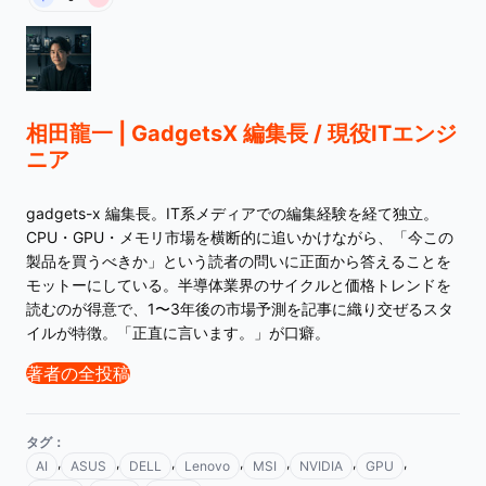
相田龍一 | GadgetsX 編集長 / 現役ITエンジ
ニア
gadgets-x 編集長。IT系メディアでの編集経験を経て独立。
CPU・GPU・メモリ市場を横断的に追いかけながら、「今この
製品を買うべきか」という読者の問いに正面から答えることを
モットーにしている。半導体業界のサイクルと価格トレンドを
読むのが得意で、1〜3年後の市場予測を記事に織り交ぜるスタ
イルが特徴。「正直に言います。」が口癖。
著者の全投稿
タグ：
,
,
,
,
,
,
,
AI
ASUS
DELL
Lenovo
MSI
NVIDIA
GPU