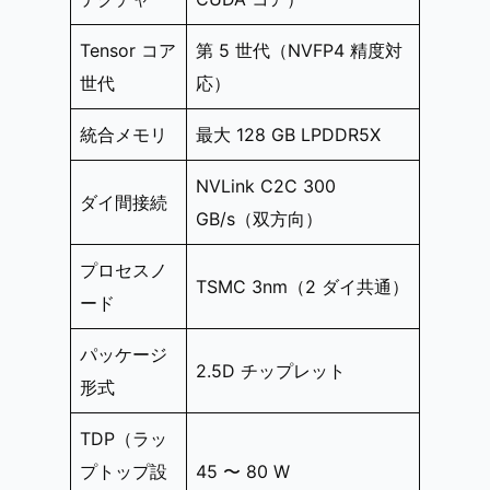
Tensor コア
第 5 世代（NVFP4 精度対
世代
応）
統合メモリ
最大 128 GB LPDDR5X
NVLink C2C 300
ダイ間接続
GB/s（双方向）
プロセスノ
TSMC 3nm（2 ダイ共通）
ード
パッケージ
2.5D チップレット
形式
TDP（ラッ
プトップ設
45 〜 80 W