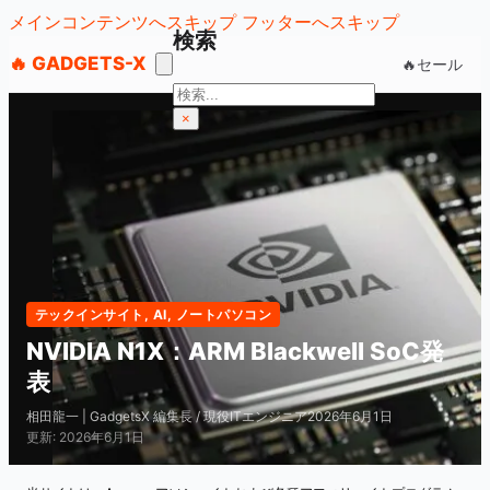
メインコンテンツへスキップ
フッターへスキップ
検索
🔥 GADGETS-X
🔥セール
検
索
×
テックインサイト
,
AI
,
ノートパソコン
NVIDIA N1X：ARM Blackwell SoC発
表
相田龍一 | GadgetsX 編集長 / 現役ITエンジニア
2026年6月1日
更新: 2026年6月1日