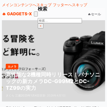
メインコンテンツへスキップ
フッターへスキップ
検索
🔥 GADGETS-X
🔥セール
検
索
×
カメラ
高性能な2機種同時リリース！パナソニ
ックの新カメラDC-G99M2とDC-
TZ99の実力
さくら 三浦
2025年1月4日
更新: 2026年4月1日