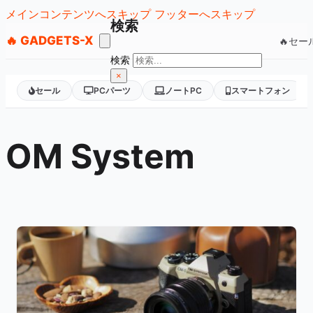
メインコンテンツへスキップ
フッターへスキップ
検索
🔥 GADGETS-X
🔥セー
検索
×
セール
PCパーツ
ノートPC
スマートフォン
OM System