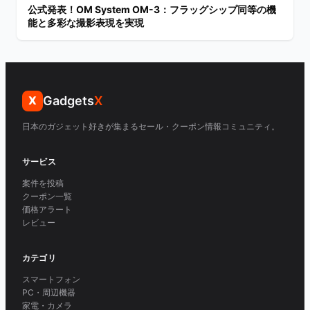
公式発表！OM System OM-3：フラッグシップ同等の機
能と多彩な撮影表現を実現
Gadgets
X
X
日本のガジェット好きが集まるセール・クーポン情報コミュニティ。
サービス
案件を投稿
クーポン一覧
価格アラート
レビュー
カテゴリ
スマートフォン
PC・周辺機器
家電・カメラ