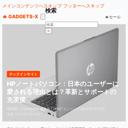
メインコンテンツへスキップ
フッターへスキップ
検索
🔥 GADGETS-X
🔥セール
検
索
×
テックインサイト
HPノートパソコン：日本のユーザーに
愛される理由とは？革新とサポートの
充実度
相田龍一 | GadgetsX 編集長 / 現役ITエンジニア
2024年7月18日
更新: 2025年9月20日