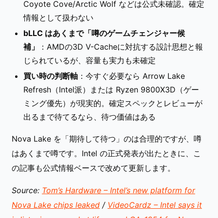
Coyote Cove/Arctic Wolf などは公式未確認。確定
情報として扱わない
bLLC はあくまで「噂のゲームチェンジャー候
補」
：AMDの3D V-Cacheに対抗する設計思想と報
じられているが、容量も実力も未確定
買い時の判断軸
：今すぐ必要なら Arrow Lake
Refresh（Intel派）または Ryzen 9800X3D（ゲー
ミング優先）が現実的。確定スペックとレビューが
出るまで待てるなら、待つ価値はある
Nova Lake を「期待して待つ」のは合理的ですが、噂
はあくまで噂です。Intel の正式発表が出たときに、こ
の記事も公式情報ベースで改めて更新します。
Source:
Tom’s Hardware – Intel’s new platform for
Nova Lake chips leaked
/
VideoCardz – Intel says it