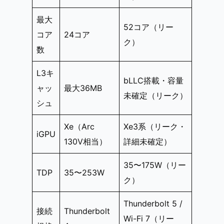
最大
52コア（リー
コア
24コア
ク）
数
L3キ
bLLC搭載・容量
ャッ
最大36MB
未確定（リーク）
シュ
Xe（Arc
Xe3系（リーク・
iGPU
130V相当）
詳細未確定）
35〜175W（リー
TDP
35〜253W
ク）
Thunderbolt 5 /
接続
Thunderbolt
Wi-Fi 7（リー