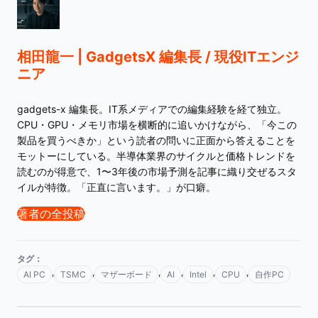
相田龍一 | GadgetsX 編集長 / 現役ITエンジ
ニア
gadgets-x 編集長。IT系メディアでの編集経験を経て独立。
CPU・GPU・メモリ市場を横断的に追いかけながら、「今この
製品を買うべきか」という読者の問いに正面から答えることを
モットーにしている。半導体業界のサイクルと価格トレンドを
読むのが得意で、1〜3年後の市場予測を記事に織り交ぜるスタ
イルが特徴。「正直に言います。」が口癖。
著者の全投稿
タグ：
,
,
,
,
,
,
AI PC
TSMC
マザーボード
AI
Intel
CPU
自作PC