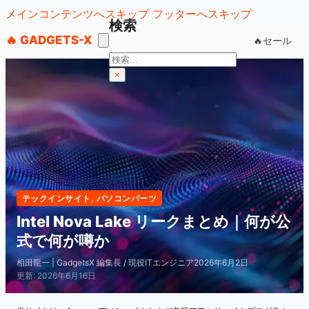
メインコンテンツへスキップ
フッターへスキップ
検索
🔥 GADGETS-X
🔥セール
検
索
×
テックインサイト
,
パソコンパーツ
Intel Nova Lake リークまとめ｜何が公
式で何が噂か
相田龍一 | GadgetsX 編集長 / 現役ITエンジニア
2026年6月2日
更新: 2026年6月16日