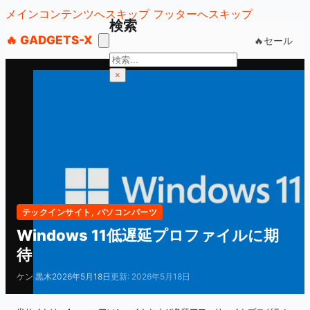
メインコンテンツへスキップ
フッターへスキップ
検索
🔥 GADGETS-X
🔥セール
検
索
×
テックインサイト
,
パソコンパーツ
Windows 11低遅延プロファイルに期
待
ケン 黒木
2026年5月18日
更新: 2026年5月18日