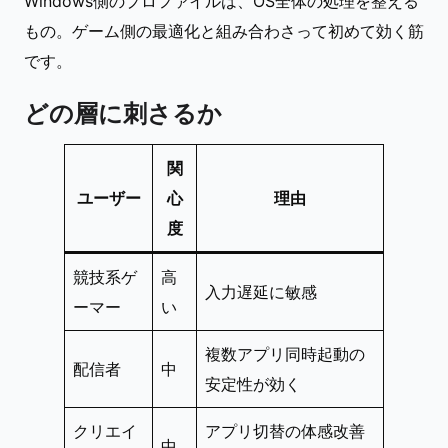
Windows側のプロファイルは、OS全体の処理を整える
もの。ゲーム側の最適化と組み合わさって初めて効く筋
です。
どの層に刺さるか
関
ユーザー
心
理由
度
競技系ゲ
高
入力遅延に敏感
ーマー
い
複数アプリ同時起動の
配信者
中
安定性が効く
クリエイ
アプリ切替の体感改善
中