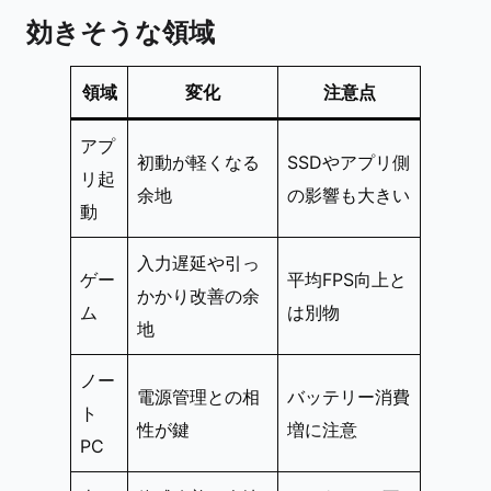
効きそうな領域
領域
変化
注意点
アプ
初動が軽くなる
SSDやアプリ側
リ起
余地
の影響も大きい
動
入力遅延や引っ
ゲー
平均FPS向上と
かかり改善の余
ム
は別物
地
ノー
電源管理との相
バッテリー消費
ト
性が鍵
増に注意
PC