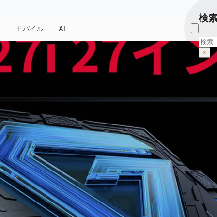
検
器
モバイル
AI
検
索
×