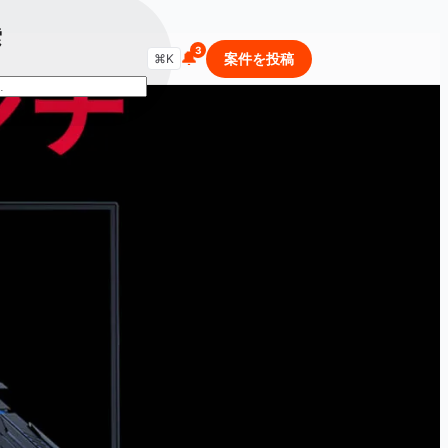
索
🔔
商品・セールを検索...
案件を投稿
⌘K