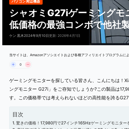
パソコン周辺機器
シャオミG27iゲーミングモニ
低価格の最強コンボで他社
ケン 黒木
2024年9月10日
更新: 2026年4月1日
当サイトは、Amazonアソシエイトおよび各種アフィリエイトプログラムに
0
ゲーミングモニターを探している皆さん、こんにちは！Xiao
ングモニター G27i」をご存知でしょうか?この製品は17
す。この価格帯では考えられないほどの高性能を誇るG2
目次
驚きの価格！17,980円で27インチ165Hzゲーミングモニタ