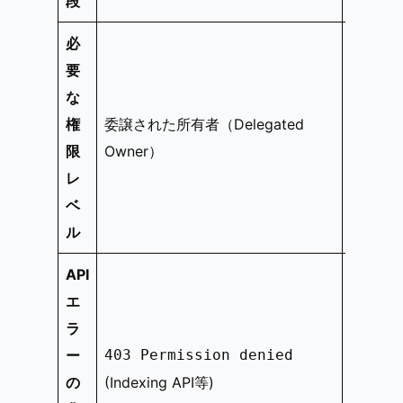
段
必
要
な
分析者
権
委譲された所有者（Delegated
（prede
限
Owner）
以上
レ
ベ
ル
API
エ
ラ
403 U
ー
403 Permission denied
have 
の
(Indexing API等)
permi