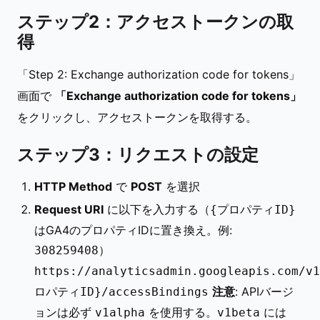
ステップ2：アクセストークンの取
得
「Step 2: Exchange authorization code for tokens」
画面で
「Exchange authorization code for tokens」
をクリックし、アクセストークンを取得する。
ステップ3：リクエストの設定
HTTP Method
で
POST
を選択
Request URI
に以下を入力する（
{プロパティID}
はGA4のプロパティIDに置き換え。例:
）
308259408
https://analyticsadmin.googleapis.com/v
注意
: APIバージ
ロパティID}/accessBindings
ョンは必ず
を使用する。
には
v1alpha
v1beta