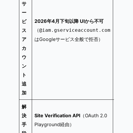
サ
ー
同上 —
2026年4月下旬以降 UIから不可
ビ
メールア
（
ス
@iam.gserviceaccount.com
ウント
ア
はGoogleサービス全般で拒否）
ー）
カ
ウ
ン
ト
追
加
解
Google
決
Site Verification API
（OAuth 2.0
API
（
a
手
Playground経由）
OAuth 