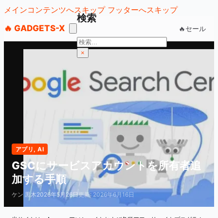
メインコンテンツへスキップ
フッターへスキップ
検索
🔥 GADGETS-X
🔥セール
検
索
×
アプリ
,
AI
GSCにサービスアカウントを所有者追
加する手順
ケン 黒木
2026年5月26日
更新: 2026年6月16日