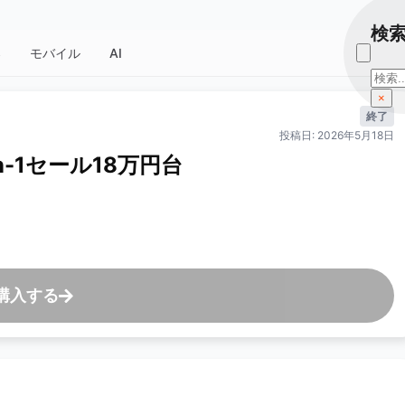
検
器
モバイル
AI
検
索
×
終了
投稿日: 2026年5月18日
2-in-1セール18万円台
購入する