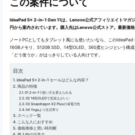
この案件について
IdeaPad 5x 2-in-1 Gen 11は、Lenovo公式アフィリエ
円から案内されています。購入先はLenovo公式ストア。最新価
ノートPCとしてもタブレット風にも使いたいなら、このIdeaPad 5x 2-i
16GBメモリ、512GB SSD、14型OLED、360度ヒンジと
「どう使うか」がはっきりしている人向けです。
目次
IdeaPad 5x 2-in-1 セールはどんな内容？
商品の特徴
01 2-in-1で使い方を変えられる
02 14型OLEDで見栄えがいい
03 Snapdragon X2 Plusの省電力性
04 Yogaより生活寄り
スペック一覧
こんな人におすすめ
価格推移と買い時判断
購入時の注意点