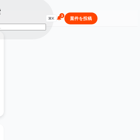
索
🔔
商品・セールを検索...
案件を投稿
⌘K