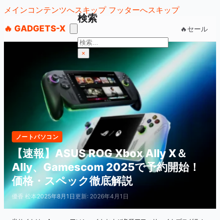
メインコンテンツへスキップ
フッターへスキップ
検索
🔥 GADGETS-X
🔥セール
検
索
×
ノートパソコン
【速報】ASUS ROG Xbox Ally X＆
Ally、Gamescom 2025で予約開始！
価格・スペック徹底解説
優香 松本
2025年8月1日
更新: 2026年4月1日