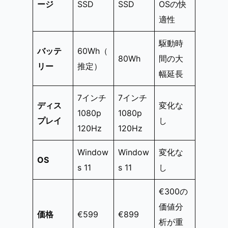
ージ
SSD
SSD
OSの快
適性
駆動時
バッテ
60Wh（
80Wh
間の大
リー
推定）
幅延長
7インチ
7インチ
ディス
変化な
1080p
1080p
プレイ
し
120Hz
120Hz
Window
Window
変化な
OS
s 11
s 11
し
€300の
価値分
価格
€599
€899
析が重