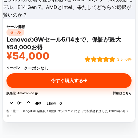
デル、E14 Gen 7。AMDとIntel、果たしてどちらの選択が
賢いのか？
セール情報
セール
LenovoのGWセール5/14まで、保証が最大
¥54,000お得
¥54,000
3.5 · 0件
クーポンなし
クーポン
今すぐ購入する
販売元: Amazon.co.jp
詳細はこちら
0
°
0
保存
0
相田龍一 | GadgetsX 編集長 / 現役ITエンジニア によって投稿されました (2026年5月6
日)