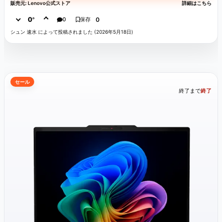
販売元: Lenovo公式ストア
詳細はこちら
0
°
0
保存
0
シュン 速水 によって投稿されました (2026年5月18日)
セール
終了まで
終了