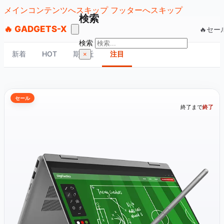
メインコンテンツへスキップ
フッターへスキップ
検索
🔥 GADGETS-X
🔥セー
検索
注目セール
新着
HOT
期限近
注目
×
セール
終了まで
終了