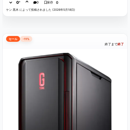
0
°
0
保存
0
ケン 黒木 によって投稿されました (2026年5月18日)
セール
-11%
終了まで
終了