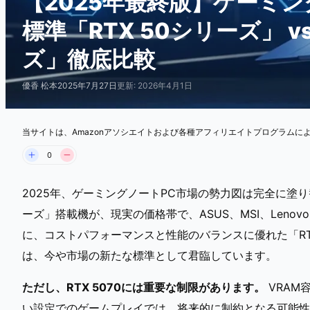
【2025年最終版】ゲーミ
標準「RTX 50シリーズ」 v
ズ」徹底比較
優香 松本
2025年7月27日
更新: 2026年4月1日
当サイトは、Amazonアソシエイトおよび各種アフィリエイトプログラムに
0
2025年、ゲーミングノートPC市場の勢力図は完全に塗り
ーズ」搭載機が、現実の価格帯で、ASUS、MSI、Len
に、コストパフォーマンスと性能のバランスに優れた「RTX 5
は、今や市場の新たな標準として君臨しています。
ただし、RTX 5070には重要な制限があります。
VRAM
い設定でのゲームプレイでは、将来的に制約となる可能