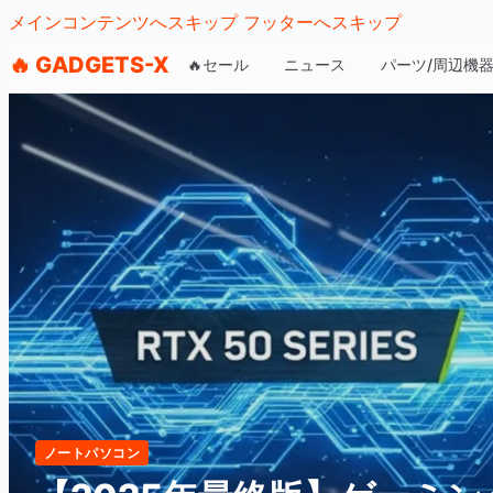
メインコンテンツへスキップ
フッターへスキップ
🔥 GADGETS-X
🔥セール
ニュース
パーツ/周辺機
ノートパソコン