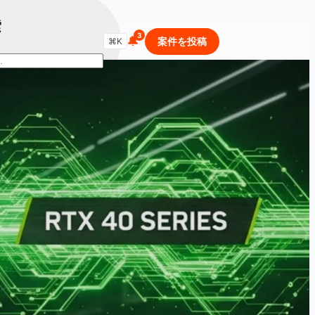
索
🔔
商品・セールを検索...
案件を投稿
⌘K