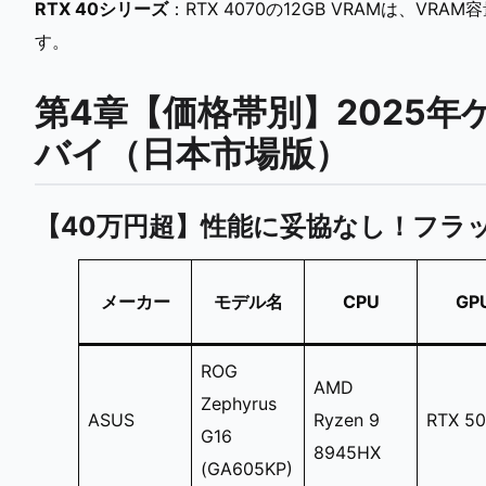
RTX 40シリーズ
：RTX 4070の12GB VRAMは、
す。
第4章【価格帯別】2025年
バイ（日本市場版）
【40万円超】性能に妥協なし！フラ
メーカー
モデル名
CPU
GP
ROG
AMD
Zephyrus
ASUS
Ryzen 9
RTX 5
G16
8945HX
(GA605KP)