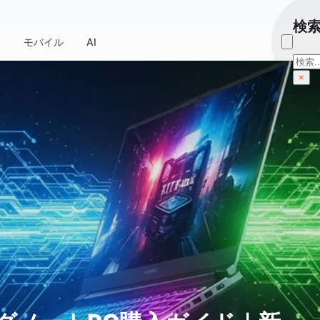
検
器
モバイル
AI
検
索
×