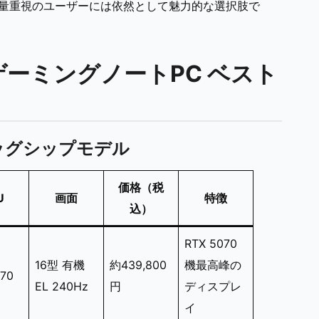
VRAM容量重視のユーザーには依然として魅力的な選択肢で
ゲーミングノートPC ベスト
ッグシップモデル
価格（税
U
画面
特徴
込）
RTX 5070
16型 有機
約439,800
機最高峰の
070
EL 240Hz
円
ディスプレ
イ