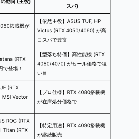
ズの動向 (主役)
スパ)
【依然主役】ASUS TUF, HP
5060搭載機が
Victus (RTX 4050/4060) が高
コスパで豊富
【型落ち特価】高性能機 (RTX
ana (RTX
4060/4070) がセール価格で狙
万円で登場！
い目
F (RTX
【プロ仕様】RTX 4080搭載機
MSI Vector
が在庫処分価格で
 ROG (RTX
【特定用途】RTX 4090搭載機
 Titan (RTX
が継続販売