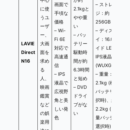
画面で
– ストレー
に使
2.1kgと
手頃な
ジ：約
うユ
やや重
価格
256GB SSD
ーザ
い
– Wi-
– ディスプレ
ー、
– バッ
Fi 6E
イ：16.0型ワ
LAVIE
大画
テリー
対応で
イド LED
Direct
面を
駆動時
高速通
IPS液晶
N16
求め
間が約
信
(WUXGA)
る
6.3時間
– IPS
– 重量：約
人、
と短め
液晶で
2.1kg (標準
映画
– DVD
広視野
バッテリ選
鑑賞
ドライ
角と美
択時)、約
など
ブがな
しい発
2.2kg (大容
の娯
い
色
量バッテリ
楽用
選択時)