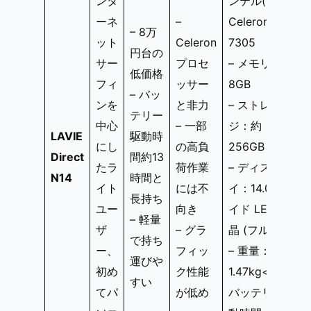
ンタ
ンテル(R)
ーネ
–
Celeron(R)
– 8万
ット
Celeron
7305
円台の
サー
プロセ
– メモリ：
低価格
フィ
ッサー
8GB
– バッ
ンを
と非力
– ストレー
テリー
中心
– 一部
ジ：約
LAVIE
駆動時
にし
の高負
256GB SSD
Direct
間約13
たラ
荷作業
– ディスプレ
N14
時間と
イト
には不
イ：14.0型ワ
長持ち
ユー
向き
イド LED液
– 軽量
ザ
– グラ
晶 (フルHD)
で持ち
ー、
フィッ
– 重量：約
運びや
初め
ク性能
1.47kg<br>-
すい
てパ
が低め
バッテリ駆