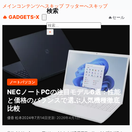
メインコンテンツへスキップ
フッターへスキップ
検索
🔥 GADGETS-X
🔥セール
検
索
×
ノートパソコン
NECノートPCの注目モデル6選：性能
と価格のバランスで選ぶ人気機種徹底
比較
優香 松本
2024年7月14日
更新: 2026年4月1日