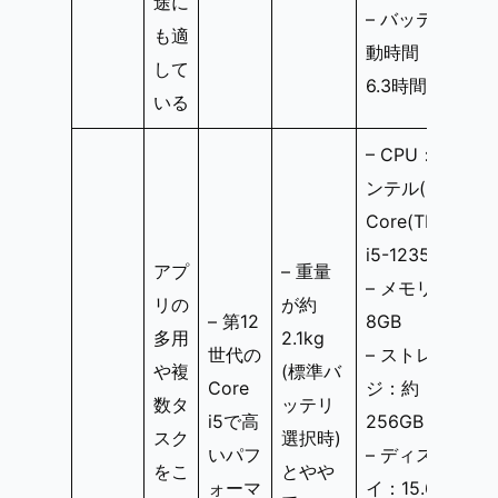
途に
– バッテリ駆
も適
動時間：約
して
6.3時間
いる
– CPU：イ
ンテル(R)
Core(TM)
i5-1235U
アプ
– 重量
– メモリ：
リの
が約
– 第12
8GB
多用
2.1kg
世代の
– ストレー
や複
(標準バ
Core
ジ：約
数タ
ッテリ
i5で高
256GB SSD
スク
選択時)
いパフ
– ディスプレ
をこ
とやや
ォーマ
イ：15.6型