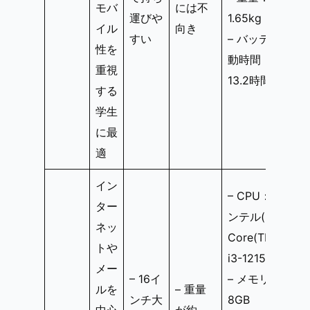
モバ
には不
運びや
1.65kg
イル
向き
すい
– バッテリ駆
性を
動時間：約
重視
13.2時間
する
学生
に最
適
イン
– CPU：イ
ター
ンテル(R)
ネッ
Core(TM)
トや
i3-1215U
メー
– 16イ
– メモリ：
ルを
– 重量
ンチ大
8GB
中心
が約