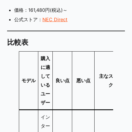
価格：161,480円(税込)～
公式ストア：
NEC Direct
比較表
購入
に適
して
主なスペッ
モデル
良い点
悪い点
いる
ク
ユー
ザー
イン
ター