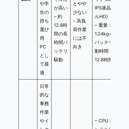
や学
とやや
が高い
IPS液晶 (フ
生の
少ない
– 約
ルHD)
持ち
– 高負
12.8時
– 重量：約
運び
荷作業
間の長
1.24kg<br>-
用
には不
時間バ
バッテリ駆
PC
向き
ッテリ
動時間：約
とし
駆動
12.8時間
て最
適
日常
的な
事務
作業
やイ
– CPU：イ