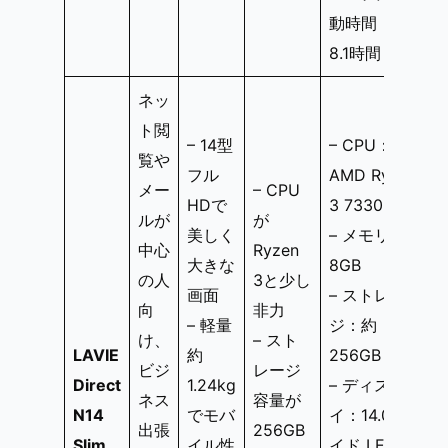
動時間：約
8.1時間
ネッ
ト閲
– 14型
– CPU：
覧や
フル
AMD Ryzen
メー
– CPU
HDで
3 7330U
ルが
が
美しく
– メモリ：
中心
Ryzen
大きな
8GB
の人
3と少し
画面
– ストレー
向
非力
– 軽量
ジ：約
け、
– スト
LAVIE
約
256GB SSD
ビジ
レージ
Direct
1.24kg
– ディスプレ
ネス
容量が
N14
でモバ
イ：14.0型ワ
出張
256GB
Slim
イル性
イド LED