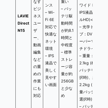
なす
重い
ンス
ワイド LED
ビジ
– バッ
– Wi-
IPS液晶 (フ
LAVIE
ネス
テリ駆
Fi 6E
ルHD)<
Direct
ユー
動時間
対応で
– 光学ドライ
N15
ザ
が約8.1
快適な
ブ：DVDス
ー、
時間と
ネット
ーパーマル
動画
中程度
環境
チドライブ
編集
– 標準
– IPS
– 重量：約
など
ストレ
液晶で
2.1kg (標準
の重
ージ容
美しく
バッテリ選
めの
量が約
見やす
択時)、約
作業
256GB
い画面
2.2kg (大容
にも
と少な
量バッテリ
対応
め
選択時)
– バッテリ駆