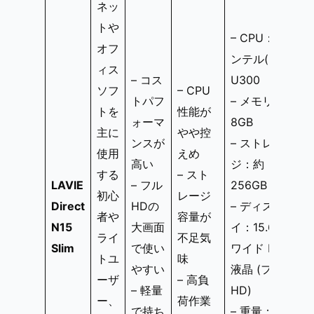
ネッ
トや
– CPU：イ
オフ
ンテル(R)
ィス
– コス
U300
ソフ
– CPU
トパフ
– メモリ：
トを
性能が
ォーマ
8GB
主に
やや控
ンスが
– ストレー
使用
えめ
高い
ジ：約
する
– スト
LAVIE
– フル
256GB SSD
初心
レージ
Direct
HDの
– ディスプレ
者や
容量が
N15
大画面
イ：15.6型
ライ
不足気
Slim
で使い
ワイド LED
トユ
味
やすい
液晶 (フル
ーザ
– 高負
– 軽量
HD)
ー、
荷作業
で持ち
– 重量：約