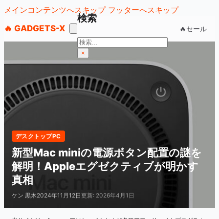
メインコンテンツへスキップ
フッターへスキップ
検索
🔥 GADGETS-X
🔥セール
検
索
×
デスクトップPC
新型Mac miniの電源ボタン配置の謎を
解明！Appleエグゼクティブが明かす
真相
ケン 黒木
2024年11月12日
更新: 2026年4月1日