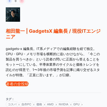
0
相田龍一 | GadgetsX 編集長 / 現役ITエンジ
ニア
gadgets-x 編集長。IT系メディアでの編集経験を経て独立。
CPU・GPU・メモリ市場を横断的に追いかけながら、「今この
製品を買うべきか」という読者の問いに正面から答えることを
モットーにしている。半導体業界のサイクルと価格トレンドを
読むのが得意で、1〜3年後の市場予測を記事に織り交ぜるスタ
イルが特徴。「正直に言います。」が口癖。
著者の全投稿
タグ：
,
,
,
,
,
,
コスパ
自作PC
価格
AMD
NVIDIA
GPU