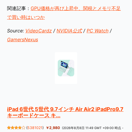
関連記事：
GPU価格が再び上昇中、関税とメモリ不足
で買い時はいつか
Source:
VideoCardz
/
NVIDIA公式
/
PC Watch
/
GamersNexus
iPad 6世代 5世代 9.7インチ Air Air2 iPadPro9.7
キーボードケース キ...
(
5381021
)
￥2,980
(2026年8月8日 11:49 GMT +09:00 時点 -