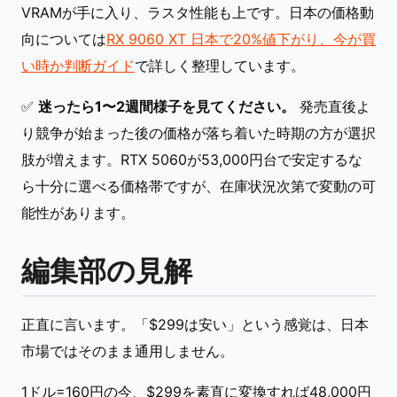
VRAMが手に入り、ラスタ性能も上です。日本の価格動
向については
RX 9060 XT 日本で20%値下がり、今が買
い時か判断ガイド
で詳しく整理しています。
✅
迷ったら1〜2週間様子を見てください。
発売直後よ
り競争が始まった後の価格が落ち着いた時期の方が選択
肢が増えます。RTX 5060が53,000円台で安定するな
ら十分に選べる価格帯ですが、在庫状況次第で変動の可
能性があります。
編集部の見解
正直に言います。「$299は安い」という感覚は、日本
市場ではそのまま通用しません。
1ドル=160円の今、$299を素直に変換すれば48,000円