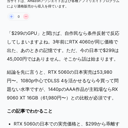
当サイトは、Amazonアソシエイトおよび各種アフィリエイトプログラム
NVIDIA GeForce RTX 5060。GB206チップ・8GB
により適格販売から収入を得ています。
GDDR7・3,840 CUDAコアを搭載し、$299 MSRPで2
年5月に発売（出典：NVIDIA）
0
「$299のGPU」と聞けば、自作民なら条件反射で反応
してしまいますよね。3年前にRTX 4060が同じ価格で
出た、あのときの記憶です。ただ、今の日本で$299は
45,000円ではありません。そこから話は始まります。
結論を先に言うと、RTX 5060の日本実売は53,980
円〜。1080p中心でDLSS 4を活かせるなら今買って問
題ない水準ですが、1440pのAAA作品が主戦場ならRX
9060 XT 16GB（61,980円〜）との比較が必須です。
この記事でわかること
RTX 5060の日本での実売価格と、$299から乖離す