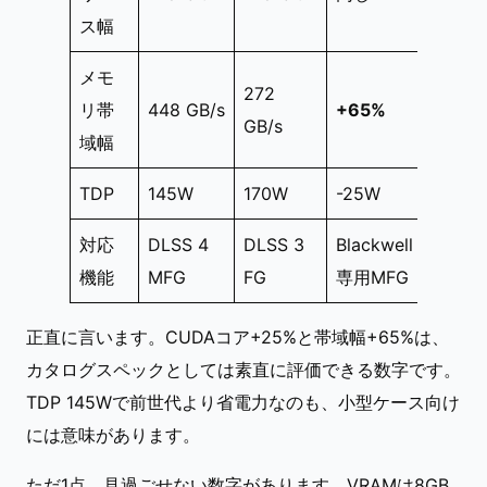
ス幅
メモ
272
リ帯
448 GB/s
+65%
GB/s
域幅
TDP
145W
170W
-25W
対応
DLSS 4
DLSS 3
Blackwell
機能
MFG
FG
専用MFG
正直に言います。CUDAコア+25%と帯域幅+65%は、
カタログスペックとしては素直に評価できる数字です。
TDP 145Wで前世代より省電力なのも、小型ケース向け
には意味があります。
ただ1点、見過ごせない数字があります。VRAMは8GB