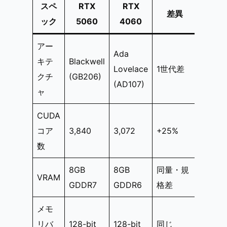
スペ
RTX
RTX
差異
ック
5060
4060
アー
Ada
キテ
Blackwell
Lovelace
1世代差
クチ
(GB206)
(AD107)
ャ
CUDA
コア
3,840
3,072
+25%
数
8GB
8GB
同量・規
VRAM
GDDR7
GDDR6
格差
メモ
リバ
128-bit
128-bit
同じ