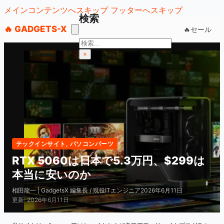
メインコンテンツへスキップ
フッターへスキップ
検索
🔥 GADGETS-X
🔥セール
検
索
×
テックインサイト
,
パソコンパーツ
RTX 5060は日本で5.3万円、$299は
本当に安いのか
相田龍一 | GadgetsX 編集長 / 現役ITエンジニア
2026年6月11日
更新: 2026年6月11日