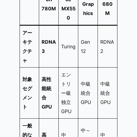
Grap
680
780M
MX55
hics
M
0
アー
キテ
RDNA
Gen
RDNA
Turing
クチ
3
12
2
ャ
エン
対象
高性
トリ
中級
中級
セグ
能統
ー級
統合
統合
メン
合
独立
GPU
GPU
ト
GPU
GPU
一般
中～
的な
高
中
中