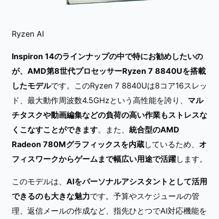
Ryzen AI
Inspiron 14のラインナップの中で特にお勧めしたいの
が、AMD第8世代プロセッサーRyzen 7 8840Uを搭載
したモデル
です。このRyzen 7 8840Uは8コア16スレッ
ド、最大動作周波数4.5GHzという高性能を誇り、
マル
チタスクや動画編集などの負荷の高い作業もストレスな
くこなすことができます
。また、
統合型のAMD
Radeon 780Mグラフィックスを内蔵
しているため、
オ
フィスワークからゲームまで幅広い用途で活躍
します。
このモデルは、
AIをパーソナルアシスタントとして活用
できるのも大きな魅力
です。予算やスケジュールの管
理、返信メールの作成など、指先ひとつでAI対応機能を