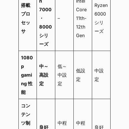
n
Intel
搭載
Ryzen
7000
Core
プロ
6000
・
–
11th-
セッ
シリ
8000
12th
サ
ーズ
シリ
Gen
ーズ
1080
p
中～
低～
低設
中設
gami
高設
中設
定
定
ng 性
定
定
能
コン
テン
ツ制
中程
中程
良好
良好