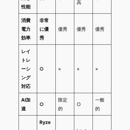
高
性能
消費
非常
電力
に優
優秀
優秀
優秀
効率
秀
レイ
トレ
ーシ
○
×
×
×
ング
対応
AI加
限定
一般
○
○
速
的
的
Ryze