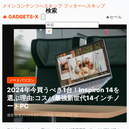
メインコンテンツへスキップ
フッターへスキップ
検索
🔥 GADGETS-X
🔥セール
検
索
×
ノートパソコン
2024年今買うべき1台！Inspiron 14を
選ぶ理由:コスパ最強新世代14インチノ
ートPC
優香 松本
2024年8月13日
更新: 2026年4月1日